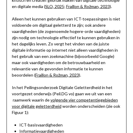
kritisch en creatief gebruik maken van digitale technologie
en digitale media (
SLO, 2025
;
Fraillon & Rožman, 2023
).
Alleen het kunnen gebruiken van ICT-toepassingen is niet
voldoende om digitaal geletterd te zijn; ook andere
vaardigheden (de zogenoemde hogere-orde vaardigheden)
zijn nodig om technologie effectief te kunnen gebruiken in
het dagelijks leven. Zo vergt het vinden van de juiste
digitale informatie op internet niet alleen vaardigheden in
het gebruik van een zoekmachine (bijvoorbeeld Google)
maar ook vaardigheden om de betrouwbaarheid en
relevantie van de gevonden informatie te kunnen
beoordelen (
Fraillon & Rožman, 2023
).
In het Peilingsonderzoek Digitale Geletterdheid in het
voortgezet onderwijs (Peil.DG vo) gaan we uit van een
raamwerk waarin de
volgende vier competentiegebieden
voor digitale geletterdheid
worden onderscheiden (zie ook
Figuur 1):
ICT-basisvaardigheden
Informatievaardigheden